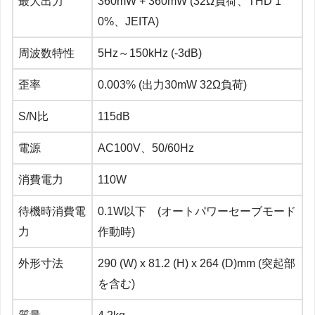
最大出力
360mW + 360mW (32Ω負荷、THD 1
0%、JEITA)
周波数特性
5Hz～150kHz (-3dB)
歪率
0.003% (出力30mW 32Ω負荷)
S/N比
115dB
電源
AC100V、50/60Hz
消費電力
110W
待機時消費電
0.1W以下 (オートパワーセーブモード
力
作動時)
外形寸法
290 (W) x 81.2 (H) x 264 (D)mm (突起部
を含む)