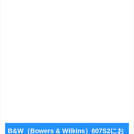
B&W（Bowers & Wilkins）607S2にお