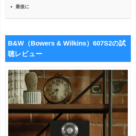
最後に
B&W（Bowers & Wilkins）607S2の試
聴レビュー