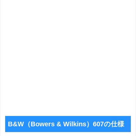
B&W（Bowers & Wilkins）607の仕様